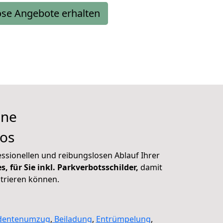
ose Angebote erhalten
one
los
ssionellen und reibungslosen Ablauf Ihrer
 für Sie inkl. Parkverbotsschilder,
damit
ntrieren können.
dentenumzug
,
Beiladung
,
Entrümpelung
,