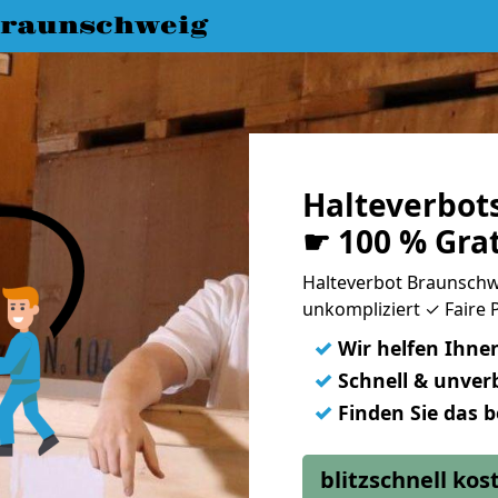
raunschweig
Halteverbot
☛ 100 % Gra
Halteverbot Braunschw
unkompliziert ✓ Faire P
✓
Wir helfen Ihne
✓
Schnell & unverb
✓
Finden Sie das 
blitzschnell ko