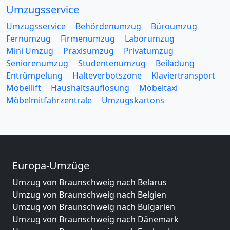
Umzugsservice
Umzugsservice
Behördenumzug
Büroumzug
Fernumzug
Firmenumzug
Laborumzug
Mini Umzug
Praxisumzug
Privatumzug
Seniorenumzug
Studentenumzug
Beiladung
Entrümpelung
Halteverbotszone
Klaviertransport
Möbellift
Haushaltsauflösung
Möbeltaxi
Möbelmitfahrzentrale
Umzugskartons
Europa-Umzüge
Umzug von Braunschweig nach Belarus
Umzug von Braunschweig nach Belgien
Umzug von Braunschweig nach Bulgarien
Umzug von Braunschweig nach Dänemark