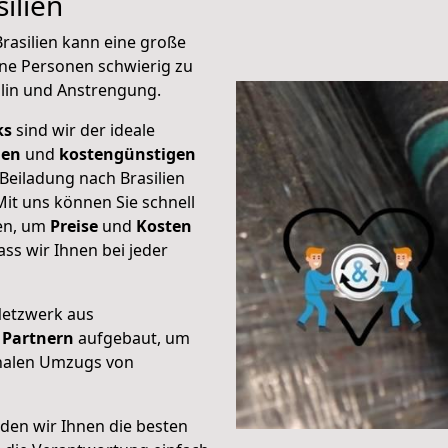
ilien
rasilien kann eine große
ene Personen schwierig zu
plin und Anstrengung.
ks
sind wir der ideale
ien
und
kostengünstigen
 Beiladung nach Brasilien
it uns können Sie schnell
ten, um
Preise
und
Kosten
dass wir Ihnen bei jeder
Netzwerk aus
Partnern
aufgebaut, um
onalen Umzugs von
den wir Ihnen die besten