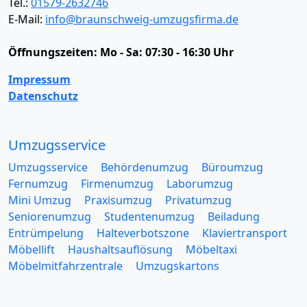
Tel.:
01579-2632746
E-Mail:
info@braunschweig-umzugsfirma.de
Öffnungszeiten:
Mo - Sa: 07:30 - 16:30 Uhr
Impressum
Datenschutz
Umzugsservice
Umzugsservice
Behördenumzug
Büroumzug
Fernumzug
Firmenumzug
Laborumzug
Mini Umzug
Praxisumzug
Privatumzug
Seniorenumzug
Studentenumzug
Beiladung
Entrümpelung
Halteverbotszone
Klaviertransport
Möbellift
Haushaltsauflösung
Möbeltaxi
Möbelmitfahrzentrale
Umzugskartons