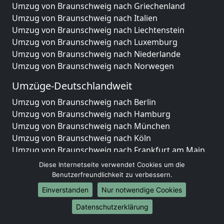
Umzug von Braunschweig nach Griechenland
Umzug von Braunschweig nach Italien
Umzug von Braunschweig nach Liechtenstein
Umzug von Braunschweig nach Luxemburg
Umzug von Braunschweig nach Niederlande
Umzug von Braunschweig nach Norwegen
Umzüge-Deutschlandweit
Umzug von Braunschweig nach Berlin
Umzug von Braunschweig nach Hamburg
Umzug von Braunschweig nach München
Umzug von Braunschweig nach Köln
Umzug von Braunschweig nach Frankfurt am Main
Umzug von Braunschweig nach Stuttgart
Diese Internetseite verwendet Cookies um die
Umzug von Braunschweig nach Düsseldorf
Benutzerfreundlichkeit zu verbessern.
Umzug von Braunschweig nach Leipzig
Einverstanden
Nur notwendige Cookies
Umzug von Braunschweig nach Dortmund
Datenschutzerklärung
Umzug von Braunschweig nach Essen
Umzug von Braunschweig nach Bremen