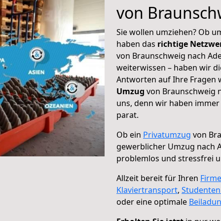
von Braunsch
Sie wollen umziehen? Ob um
haben das
richtige Netzw
von Braunschweig nach Adel
weiterwissen – haben wir di
Antworten auf Ihre Fragen 
Umzug
von Braunschweig n
uns, denn wir haben immer 
parat.
Ob ein
Privatumzug
von Bra
gewerblicher Umzug nach 
problemlos und stressfrei 
Allzeit bereit für Ihren
Firm
Klaviertransport
,
Studente
oder eine optimale
Beiladu