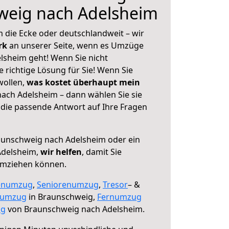
weig nach Adelsheim
 die Ecke oder deutschlandweit – wir
erk
an unserer Seite, wenn es Umzüge
sheim geht! Wenn Sie nicht
e richtige Lösung für Sie! Wenn Sie
wollen,
was kostet überhaupt mein
ach Adelsheim – dann wählen Sie sie
die passende Antwort auf Ihre Fragen
unschweig nach Adelsheim oder ein
Adelsheim,
wir helfen
, damit Sie
umziehen können.
enumzug
,
Seniorenumzug
,
Tresor
– &
numzug
in Braunschweig,
Fernumzug
ng
von Braunschweig nach Adelsheim.