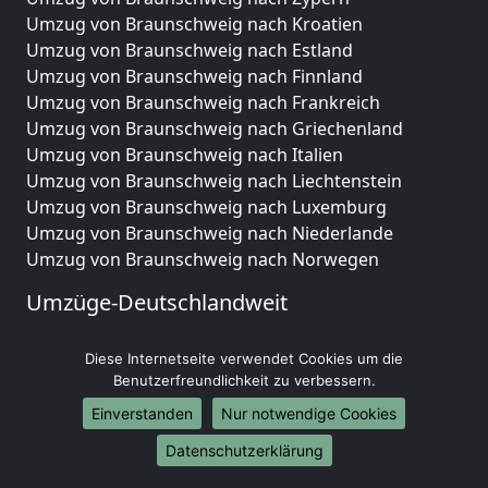
Umzug von Braunschweig nach Kroatien
Umzug von Braunschweig nach Estland
Umzug von Braunschweig nach Finnland
Umzug von Braunschweig nach Frankreich
Umzug von Braunschweig nach Griechenland
Umzug von Braunschweig nach Italien
Umzug von Braunschweig nach Liechtenstein
Umzug von Braunschweig nach Luxemburg
Umzug von Braunschweig nach Niederlande
Umzug von Braunschweig nach Norwegen
Umzüge-Deutschlandweit
Umzug von Braunschweig nach Berlin
Diese Internetseite verwendet Cookies um die
Umzug von Braunschweig nach Hamburg
Benutzerfreundlichkeit zu verbessern.
Umzug von Braunschweig nach München
Umzug von Braunschweig nach Köln
Einverstanden
Nur notwendige Cookies
Umzug von Braunschweig nach Frankfurt am Main
Datenschutzerklärung
Umzug von Braunschweig nach Stuttgart