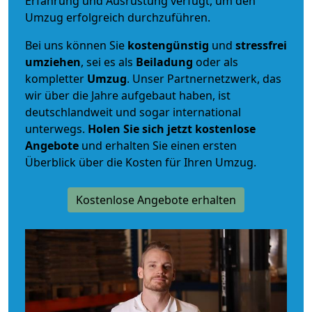
Erfahrung und Ausrüstung verfügt, um den
Umzug erfolgreich durchzuführen.
Bei uns können Sie
kostengünstig
und
stressfrei
umziehen
, sei es als
Beiladung
oder als
kompletter
Umzug
. Unser Partnernetzwerk, das
wir über die Jahre aufgebaut haben, ist
deutschlandweit und sogar international
unterwegs.
Holen Sie sich jetzt kostenlose
Angebote
und erhalten Sie einen ersten
Überblick über die Kosten für Ihren Umzug.
Kostenlose Angebote erhalten