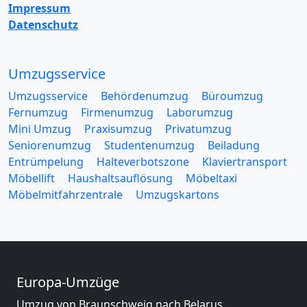
Impressum
Datenschutz
Umzugsservice
Umzugsservice
Behördenumzug
Büroumzug
Fernumzug
Firmenumzug
Laborumzug
Mini Umzug
Praxisumzug
Privatumzug
Seniorenumzug
Studentenumzug
Beiladung
Entrümpelung
Halteverbotszone
Klaviertransport
Möbellift
Haushaltsauflösung
Möbeltaxi
Möbelmitfahrzentrale
Umzugskartons
Europa-Umzüge
Umzug von Braunschweig nach Belarus