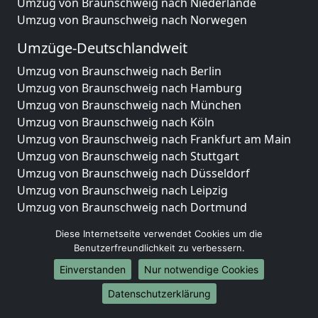
Umzug von Braunschweig nach Niederlande
Umzug von Braunschweig nach Norwegen
Umzüge-Deutschlandweit
Umzug von Braunschweig nach Berlin
Umzug von Braunschweig nach Hamburg
Umzug von Braunschweig nach München
Umzug von Braunschweig nach Köln
Umzug von Braunschweig nach Frankfurt am Main
Umzug von Braunschweig nach Stuttgart
Umzug von Braunschweig nach Düsseldorf
Umzug von Braunschweig nach Leipzig
Umzug von Braunschweig nach Dortmund
Umzug von Braunschweig nach Essen
Diese Internetseite verwendet Cookies um die
Umzug von Braunschweig nach Bremen
Benutzerfreundlichkeit zu verbessern.
Umzug von Braunschweig nach Dresden
Einverstanden
Nur notwendige Cookies
Umzug von Braunschweig nach Hannover
Umzug von Braunschweig nach Nürnberg
Datenschutzerklärung
Umzug von Braunschweig nach Duisburg