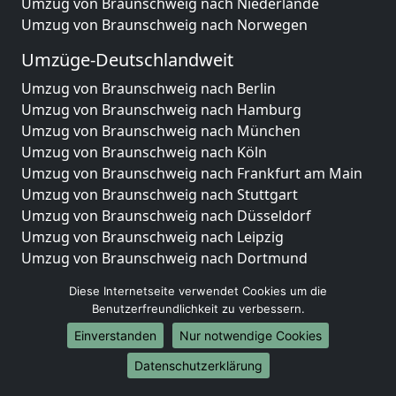
Umzug von Braunschweig nach Niederlande
Umzug von Braunschweig nach Norwegen
Umzüge-Deutschlandweit
Umzug von Braunschweig nach Berlin
Umzug von Braunschweig nach Hamburg
Umzug von Braunschweig nach München
Umzug von Braunschweig nach Köln
Umzug von Braunschweig nach Frankfurt am Main
Umzug von Braunschweig nach Stuttgart
Umzug von Braunschweig nach Düsseldorf
Umzug von Braunschweig nach Leipzig
Umzug von Braunschweig nach Dortmund
Umzug von Braunschweig nach Essen
Diese Internetseite verwendet Cookies um die
Umzug von Braunschweig nach Bremen
Benutzerfreundlichkeit zu verbessern.
Umzug von Braunschweig nach Dresden
Einverstanden
Nur notwendige Cookies
Umzug von Braunschweig nach Hannover
Umzug von Braunschweig nach Nürnberg
Datenschutzerklärung
Umzug von Braunschweig nach Duisburg