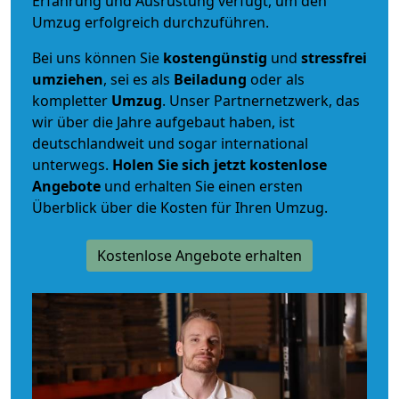
Erfahrung und Ausrüstung verfügt, um den
Umzug erfolgreich durchzuführen.
Bei uns können Sie
kostengünstig
und
stressfrei
umziehen
, sei es als
Beiladung
oder als
kompletter
Umzug
. Unser Partnernetzwerk, das
wir über die Jahre aufgebaut haben, ist
deutschlandweit und sogar international
unterwegs.
Holen Sie sich jetzt kostenlose
Angebote
und erhalten Sie einen ersten
Überblick über die Kosten für Ihren Umzug.
Kostenlose Angebote erhalten