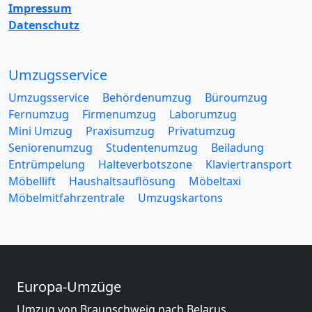
Impressum
Datenschutz
Umzugsservice
Umzugsservice
Behördenumzug
Büroumzug
Fernumzug
Firmenumzug
Laborumzug
Mini Umzug
Praxisumzug
Privatumzug
Seniorenumzug
Studentenumzug
Beiladung
Entrümpelung
Halteverbotszone
Klaviertransport
Möbellift
Haushaltsauflösung
Möbeltaxi
Möbelmitfahrzentrale
Umzugskartons
Europa-Umzüge
Umzug von Braunschweig nach Belarus