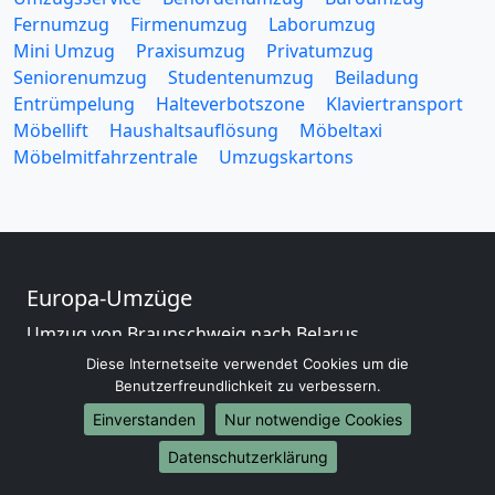
Fernumzug
Firmenumzug
Laborumzug
Mini Umzug
Praxisumzug
Privatumzug
Seniorenumzug
Studentenumzug
Beiladung
Entrümpelung
Halteverbotszone
Klaviertransport
Möbellift
Haushaltsauflösung
Möbeltaxi
Möbelmitfahrzentrale
Umzugskartons
Europa-Umzüge
Umzug von Braunschweig nach Belarus
Umzug von Braunschweig nach Belgien
Diese Internetseite verwendet Cookies um die
Umzug von Braunschweig nach Bulgarien
Benutzerfreundlichkeit zu verbessern.
Umzug von Braunschweig nach Dänemark
Einverstanden
Nur notwendige Cookies
Umzug von Braunschweig nach England
Datenschutzerklärung
Umzug von Braunschweig nach Portugal
Umzug von Braunschweig nach Bosnien