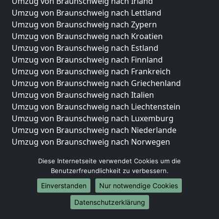
Umzug von Braunschweig nach Irland
Umzug von Braunschweig nach Lettland
Umzug von Braunschweig nach Zypern
Umzug von Braunschweig nach Kroatien
Umzug von Braunschweig nach Estland
Umzug von Braunschweig nach Finnland
Umzug von Braunschweig nach Frankreich
Umzug von Braunschweig nach Griechenland
Umzug von Braunschweig nach Italien
Umzug von Braunschweig nach Liechtenstein
Umzug von Braunschweig nach Luxemburg
Umzug von Braunschweig nach Niederlande
Umzug von Braunschweig nach Norwegen
Umzüge-Deutschlandweit
Diese Internetseite verwendet Cookies um die
Benutzerfreundlichkeit zu verbessern.
Umzug von Braunschweig nach Berlin
Einverstanden
Nur notwendige Cookies
Umzug von Braunschweig nach Hamburg
Umzug von Braunschweig nach München
Datenschutzerklärung
Umzug von Braunschweig nach Köln