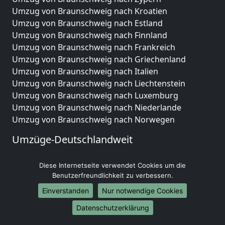
Umzug von Braunschweig nach Kroatien
Umzug von Braunschweig nach Estland
Umzug von Braunschweig nach Finnland
Umzug von Braunschweig nach Frankreich
Umzug von Braunschweig nach Griechenland
Umzug von Braunschweig nach Italien
Umzug von Braunschweig nach Liechtenstein
Umzug von Braunschweig nach Luxemburg
Umzug von Braunschweig nach Niederlande
Umzug von Braunschweig nach Norwegen
Umzüge-Deutschlandweit
Umzug von Braunschweig nach Berlin
Diese Internetseite verwendet Cookies um die
Umzug von Braunschweig nach Hamburg
Benutzerfreundlichkeit zu verbessern.
Umzug von Braunschweig nach München
Umzug von Braunschweig nach Köln
Einverstanden
Nur notwendige Cookies
Umzug von Braunschweig nach Frankfurt am Main
Datenschutzerklärung
Umzug von Braunschweig nach Stuttgart