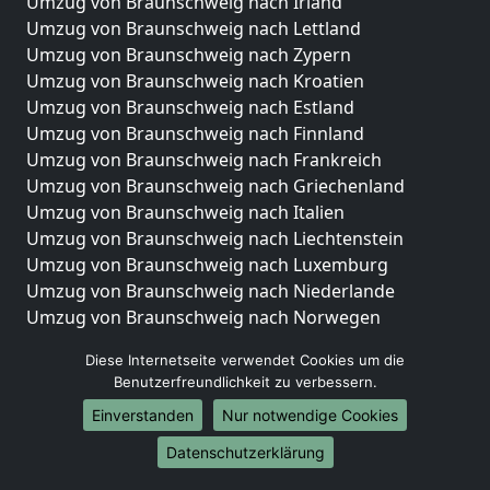
Umzug von Braunschweig nach Irland
Umzug von Braunschweig nach Lettland
Umzug von Braunschweig nach Zypern
Umzug von Braunschweig nach Kroatien
Umzug von Braunschweig nach Estland
Umzug von Braunschweig nach Finnland
Umzug von Braunschweig nach Frankreich
Umzug von Braunschweig nach Griechenland
Umzug von Braunschweig nach Italien
Umzug von Braunschweig nach Liechtenstein
Umzug von Braunschweig nach Luxemburg
Umzug von Braunschweig nach Niederlande
Umzug von Braunschweig nach Norwegen
Umzüge-Deutschlandweit
Diese Internetseite verwendet Cookies um die
Benutzerfreundlichkeit zu verbessern.
Umzug von Braunschweig nach Berlin
Einverstanden
Nur notwendige Cookies
Umzug von Braunschweig nach Hamburg
Umzug von Braunschweig nach München
Datenschutzerklärung
Umzug von Braunschweig nach Köln