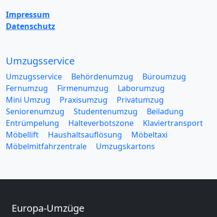
Impressum
Datenschutz
Umzugsservice
Umzugsservice
Behördenumzug
Büroumzug
Fernumzug
Firmenumzug
Laborumzug
Mini Umzug
Praxisumzug
Privatumzug
Seniorenumzug
Studentenumzug
Beiladung
Entrümpelung
Halteverbotszone
Klaviertransport
Möbellift
Haushaltsauflösung
Möbeltaxi
Möbelmitfahrzentrale
Umzugskartons
Europa-Umzüge