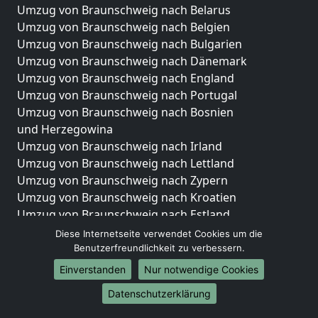
Umzug von Braunschweig nach Belarus
Umzug von Braunschweig nach Belgien
Umzug von Braunschweig nach Bulgarien
Umzug von Braunschweig nach Dänemark
Umzug von Braunschweig nach England
Umzug von Braunschweig nach Portugal
Umzug von Braunschweig nach Bosnien
und Herzegowina
Umzug von Braunschweig nach Irland
Umzug von Braunschweig nach Lettland
Umzug von Braunschweig nach Zypern
Umzug von Braunschweig nach Kroatien
Umzug von Braunschweig nach Estland
Umzug von Braunschweig nach Finnland
Diese Internetseite verwendet Cookies um die
Umzug von Braunschweig nach Frankreich
Benutzerfreundlichkeit zu verbessern.
Umzug von Braunschweig nach Griechenland
Einverstanden
Nur notwendige Cookies
Umzug von Braunschweig nach Italien
Datenschutzerklärung
Umzug von Braunschweig nach Liechtenstein
Umzug von Braunschweig nach Luxemburg