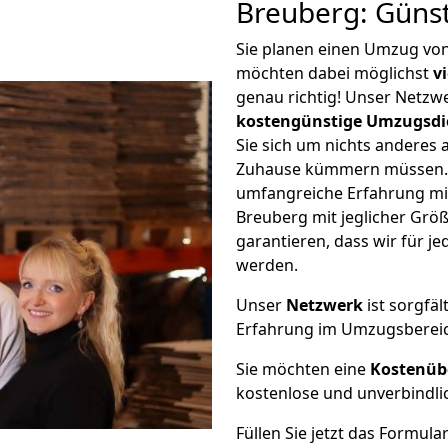
Breuberg: Güns
Sie planen einen Umzug vo
möchten dabei möglichst
v
genau richtig! Unser Netzw
kostengünstige Umzugsdi
Sie sich um nichts anderes 
Zuhause kümmern müssen. W
umfangreiche Erfahrung m
Breuberg mit jeglicher Gr
garantieren, dass wir für j
werden.
Unser
Netzwerk
ist sorgfäl
Erfahrung im Umzugsberei
Sie möchten eine
Kostenüb
kostenlose und unverbindli
Füllen Sie jetzt das Formula