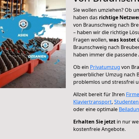
Sie wollen umziehen? Ob um
haben das
richtige Netzw
von Braunschweig nach Breu
– haben wir die richtige Lö
Fragen wollen,
was kostet
Braunschweig nach Breuberg
haben immer die passende A
Ob ein
Privatumzug
von Bra
gewerblicher Umzug nach 
problemlos und stressfrei 
Allzeit bereit für Ihren
Firm
Klaviertransport
,
Studente
oder eine optimale
Beiladu
Erhalten Sie jetzt
in nur we
kostenfreie Angebote.