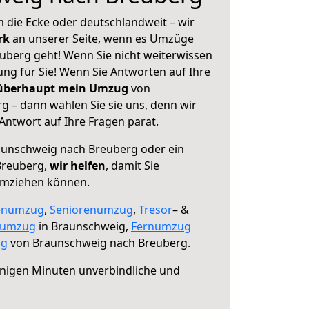
 die Ecke oder deutschlandweit – wir
erk
an unserer Seite, wenn es Umzüge
berg geht! Wenn Sie nicht weiterwissen
sung für Sie! Wenn Sie Antworten auf Ihre
 überhaupt mein Umzug
von
 – dann wählen Sie sie uns, denn wir
ntwort auf Ihre Fragen parat.
unschweig nach Breuberg oder ein
Breuberg,
wir helfen
, damit Sie
umziehen können.
enumzug
,
Seniorenumzug
,
Tresor
– &
numzug
in Braunschweig,
Fernumzug
ng
von Braunschweig nach Breuberg.
nigen Minuten unverbindliche und