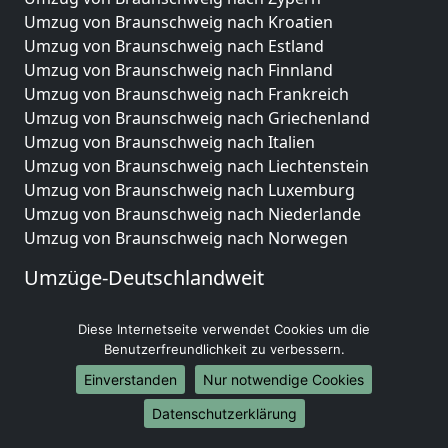
Umzug von Braunschweig nach Kroatien
Umzug von Braunschweig nach Estland
Umzug von Braunschweig nach Finnland
Umzug von Braunschweig nach Frankreich
Umzug von Braunschweig nach Griechenland
Umzug von Braunschweig nach Italien
Umzug von Braunschweig nach Liechtenstein
Umzug von Braunschweig nach Luxemburg
Umzug von Braunschweig nach Niederlande
Umzug von Braunschweig nach Norwegen
Umzüge-Deutschlandweit
Umzug von Braunschweig nach Berlin
Diese Internetseite verwendet Cookies um die
Umzug von Braunschweig nach Hamburg
Benutzerfreundlichkeit zu verbessern.
Umzug von Braunschweig nach München
Umzug von Braunschweig nach Köln
Einverstanden
Nur notwendige Cookies
Umzug von Braunschweig nach Frankfurt am Main
Datenschutzerklärung
Umzug von Braunschweig nach Stuttgart