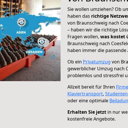
Sie wollen umziehen? Ob um
haben das
richtige Netzw
von Braunschweig nach Coes
– haben wir die richtige Lö
Fragen wollen,
was kostet
Braunschweig nach Coesfeld
haben immer die passende A
Ob ein
Privatumzug
von Bra
gewerblicher Umzug nach C
problemlos und stressfrei 
Allzeit bereit für Ihren
Firm
Klaviertransport
,
Studente
oder eine optimale
Beiladu
Erhalten Sie jetzt
in nur we
kostenfreie Angebote.