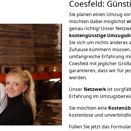
Coesfeld: Günst
Sie planen einen Umzug vo
möchten dabei möglichst
v
genau richtig! Unser Netzw
kostengünstige Umzugsdi
Sie sich um nichts anderes 
Zuhause kümmern müssen. W
umfangreiche Erfahrung m
Coesfeld mit jeglicher Gr
garantieren, dass wir für j
werden.
Unser
Netzwerk
ist sorgfäl
Erfahrung im Umzugsberei
Sie möchten eine
Kostenüb
kostenlose und unverbindli
Füllen Sie jetzt das Formula