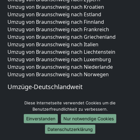
Umzug von Braunschweig nach Kroatien
Umzug von Braunschweig nach Estland
Umzug von Braunschweig nach Finnland
Umzug von Braunschweig nach Frankreich
Umzug von Braunschweig nach Griechenland
Umzug von Braunschweig nach Italien
Umzug von Braunschweig nach Liechtenstein
Umzug von Braunschweig nach Luxemburg
Umzug von Braunschweig nach Niederlande
Umzug von Braunschweig nach Norwegen
Umzüge-Deutschlandweit
Umzug von Braunschweig nach Berlin
Diese Internetseite verwendet Cookies um die
Umzug von Braunschweig nach Hamburg
Benutzerfreundlichkeit zu verbessern.
Umzug von Braunschweig nach München
Umzug von Braunschweig nach Köln
Einverstanden
Nur notwendige Cookies
Umzug von Braunschweig nach Frankfurt am Main
Datenschutzerklärung
Umzug von Braunschweig nach Stuttgart