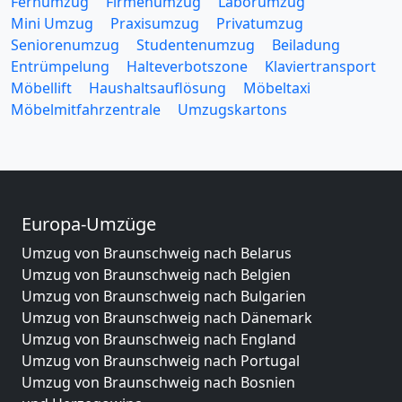
Fernumzug
Firmenumzug
Laborumzug
Mini Umzug
Praxisumzug
Privatumzug
Seniorenumzug
Studentenumzug
Beiladung
Entrümpelung
Halteverbotszone
Klaviertransport
Möbellift
Haushaltsauflösung
Möbeltaxi
Möbelmitfahrzentrale
Umzugskartons
Europa-Umzüge
Umzug von Braunschweig nach Belarus
Umzug von Braunschweig nach Belgien
Umzug von Braunschweig nach Bulgarien
Umzug von Braunschweig nach Dänemark
Umzug von Braunschweig nach England
Umzug von Braunschweig nach Portugal
Umzug von Braunschweig nach Bosnien