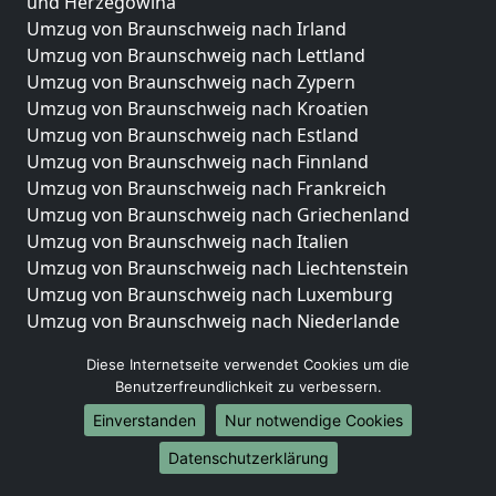
und Herzegowina
Umzug von Braunschweig nach Irland
Umzug von Braunschweig nach Lettland
Umzug von Braunschweig nach Zypern
Umzug von Braunschweig nach Kroatien
Umzug von Braunschweig nach Estland
Umzug von Braunschweig nach Finnland
Umzug von Braunschweig nach Frankreich
Umzug von Braunschweig nach Griechenland
Umzug von Braunschweig nach Italien
Umzug von Braunschweig nach Liechtenstein
Umzug von Braunschweig nach Luxemburg
Umzug von Braunschweig nach Niederlande
Umzug von Braunschweig nach Norwegen
Diese Internetseite verwendet Cookies um die
Umzüge-Deutschlandweit
Benutzerfreundlichkeit zu verbessern.
Einverstanden
Nur notwendige Cookies
Umzug von Braunschweig nach Berlin
Umzug von Braunschweig nach Hamburg
Datenschutzerklärung
Umzug von Braunschweig nach München