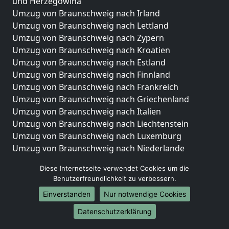
und Herzegowina
Umzug von Braunschweig nach Irland
Umzug von Braunschweig nach Lettland
Umzug von Braunschweig nach Zypern
Umzug von Braunschweig nach Kroatien
Umzug von Braunschweig nach Estland
Umzug von Braunschweig nach Finnland
Umzug von Braunschweig nach Frankreich
Umzug von Braunschweig nach Griechenland
Umzug von Braunschweig nach Italien
Umzug von Braunschweig nach Liechtenstein
Umzug von Braunschweig nach Luxemburg
Umzug von Braunschweig nach Niederlande
Umzug von Braunschweig nach Norwegen
Diese Internetseite verwendet Cookies um die
Umzüge-Deutschlandweit
Benutzerfreundlichkeit zu verbessern.
Einverstanden
Nur notwendige Cookies
Umzug von Braunschweig nach Berlin
Umzug von Braunschweig nach Hamburg
Datenschutzerklärung
Umzug von Braunschweig nach München