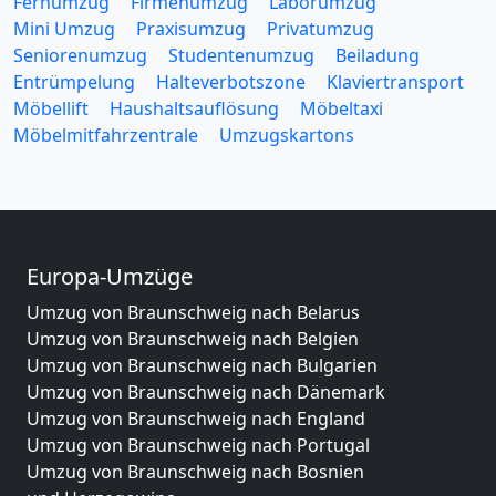
Fernumzug
Firmenumzug
Laborumzug
Mini Umzug
Praxisumzug
Privatumzug
Seniorenumzug
Studentenumzug
Beiladung
Entrümpelung
Halteverbotszone
Klaviertransport
Möbellift
Haushaltsauflösung
Möbeltaxi
Möbelmitfahrzentrale
Umzugskartons
Europa-Umzüge
Umzug von Braunschweig nach Belarus
Umzug von Braunschweig nach Belgien
Umzug von Braunschweig nach Bulgarien
Umzug von Braunschweig nach Dänemark
Umzug von Braunschweig nach England
Umzug von Braunschweig nach Portugal
Umzug von Braunschweig nach Bosnien