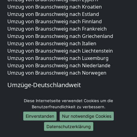
Umzug von Braunschweig nach Kroatien
Umzug von Braunschweig nach Estland
Umzug von Braunschweig nach Finnland
Umzug von Braunschweig nach Frankreich
Umzug von Braunschweig nach Griechenland
Umzug von Braunschweig nach Italien
Umzug von Braunschweig nach Liechtenstein
Umzug von Braunschweig nach Luxemburg
Umzug von Braunschweig nach Niederlande
Umzug von Braunschweig nach Norwegen
Umzüge-Deutschlandweit
Umzug von Braunschweig nach Berlin
Diese Internetseite verwendet Cookies um die
Umzug von Braunschweig nach Hamburg
Benutzerfreundlichkeit zu verbessern.
Umzug von Braunschweig nach München
Umzug von Braunschweig nach Köln
Einverstanden
Nur notwendige Cookies
Umzug von Braunschweig nach Frankfurt am Main
Datenschutzerklärung
Umzug von Braunschweig nach Stuttgart