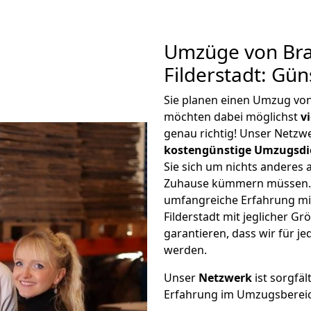
Umzüge von Br
Filderstadt: Gü
Sie planen einen Umzug von
möchten dabei möglichst
v
genau richtig! Unser Netzw
kostengünstige Umzugsdi
Sie sich um nichts anderes 
Zuhause kümmern müssen. W
umfangreiche Erfahrung m
Filderstadt mit jeglicher 
garantieren, dass wir für j
werden.
Unser
Netzwerk
ist sorgfäl
Erfahrung im Umzugsberei