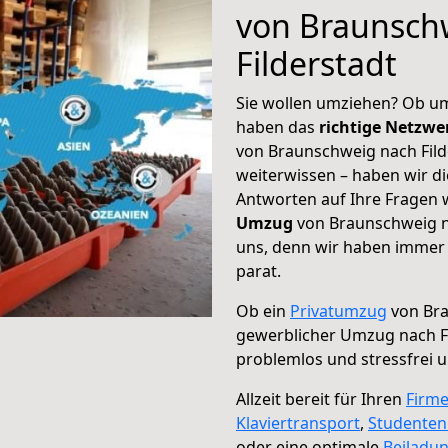
von Braunsch
Filderstadt
Sie wollen umziehen? Ob um
haben das
richtige Netzw
von Braunschweig nach Fild
weiterwissen – haben wir di
Antworten auf Ihre Fragen 
Umzug
von Braunschweig na
uns, denn wir haben immer 
parat.
Ob ein
Privatumzug
von Bra
gewerblicher Umzug nach Fi
problemlos und stressfrei 
Allzeit bereit für Ihren
Firm
Klaviertransport
,
Studente
oder eine optimale
Beiladu