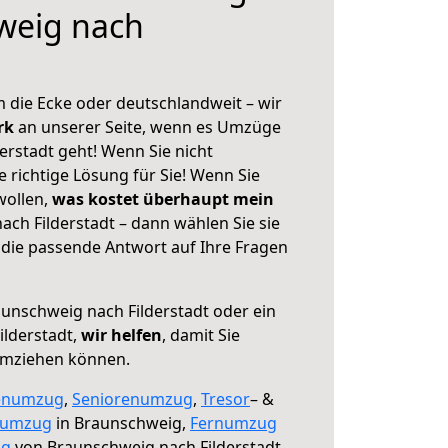
weig nach
 die Ecke oder deutschlandweit – wir
erk
an unserer Seite, wenn es Umzüge
erstadt geht! Wenn Sie nicht
e richtige Lösung für Sie! Wenn Sie
wollen,
was kostet überhaupt mein
ch Filderstadt – dann wählen Sie sie
die passende Antwort auf Ihre Fragen
unschweig nach Filderstadt oder ein
lderstadt,
wir helfen
, damit Sie
umziehen können.
enumzug
,
Seniorenumzug
,
Tresor
– &
numzug
in Braunschweig,
Fernumzug
ng
von Braunschweig nach Filderstadt.