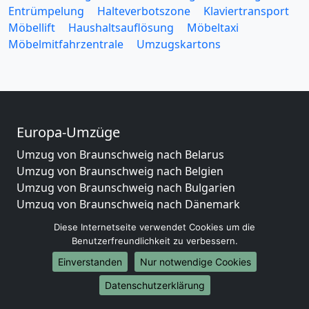
Entrümpelung
Halteverbotszone
Klaviertransport
Möbellift
Haushaltsauflösung
Möbeltaxi
Möbelmitfahrzentrale
Umzugskartons
Europa-Umzüge
Umzug von Braunschweig nach Belarus
Umzug von Braunschweig nach Belgien
Umzug von Braunschweig nach Bulgarien
Umzug von Braunschweig nach Dänemark
Umzug von Braunschweig nach England
Diese Internetseite verwendet Cookies um die
Umzug von Braunschweig nach Portugal
Benutzerfreundlichkeit zu verbessern.
Umzug von Braunschweig nach Bosnien
Einverstanden
Nur notwendige Cookies
und Herzegowina
Umzug von Braunschweig nach Irland
Datenschutzerklärung
Umzug von Braunschweig nach Lettland