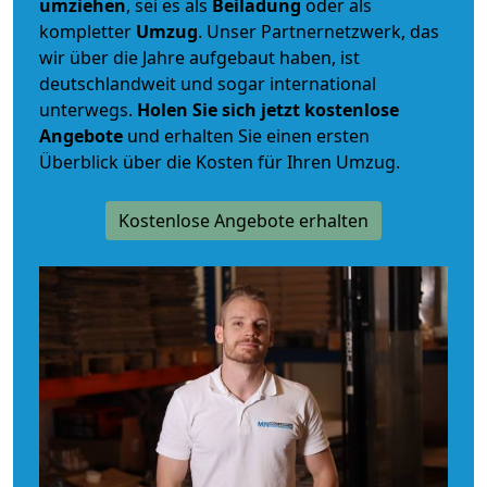
umziehen
, sei es als
Beiladung
oder als
kompletter
Umzug
. Unser Partnernetzwerk, das
wir über die Jahre aufgebaut haben, ist
deutschlandweit und sogar international
unterwegs.
Holen Sie sich jetzt kostenlose
Angebote
und erhalten Sie einen ersten
Überblick über die Kosten für Ihren Umzug.
Kostenlose Angebote erhalten