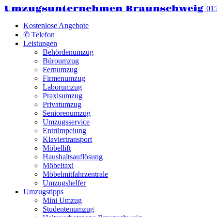
Umzugsunternehmen Braunschweig
01
Kostenlose Angebote
✆ Telefon
Leistungen
Behördenumzug
Büroumzug
Fernumzug
Firmenumzug
Laborumzug
Praxisumzug
Privatumzug
Seniorenumzug
Umzugsservice
Entrümpelung
Klaviertransport
Möbellift
Haushaltsauflösung
Möbeltaxi
Möbelmitfahrzentrale
Umzugshelfer
Umzugstipps
Mini Umzug
Studentenumzug