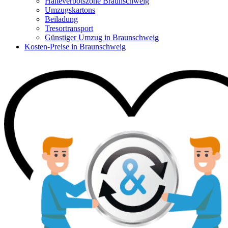
Halteverbotszone Braunschweig
Umzugskartons
Beiladung
Tresortransport
Günstiger Umzug in Braunschweig
Kosten-Preise in Braunschweig