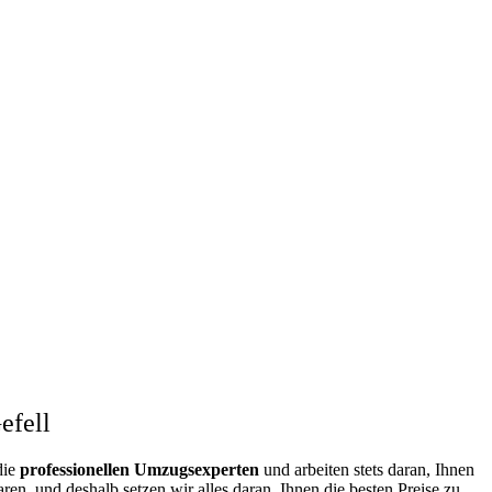
efell
die
professionellen Umzugsexperten
und arbeiten stets daran, Ihnen
n, und deshalb setzen wir alles daran, Ihnen die besten Preise zu