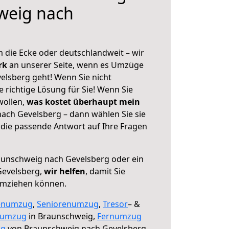
weig nach
 die Ecke oder deutschlandweit – wir
erk
an unserer Seite, wenn es Umzüge
lsberg geht! Wenn Sie nicht
e richtige Lösung für Sie! Wenn Sie
wollen,
was kostet überhaupt mein
ch Gevelsberg – dann wählen Sie sie
die passende Antwort auf Ihre Fragen
unschweig nach Gevelsberg oder ein
Gevelsberg,
wir helfen
, damit Sie
umziehen können.
enumzug
,
Seniorenumzug
,
Tresor
– &
numzug
in Braunschweig,
Fernumzug
ng
von Braunschweig nach Gevelsberg.