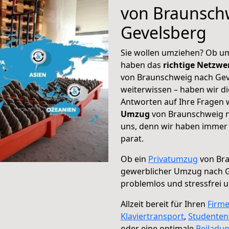
von Braunsch
Gevelsberg
Sie wollen umziehen? Ob um
haben das
richtige Netzw
von Braunschweig nach Geve
weiterwissen – haben wir di
Antworten auf Ihre Fragen 
Umzug
von Braunschweig na
uns, denn wir haben immer 
parat.
Ob ein
Privatumzug
von Bra
gewerblicher Umzug nach 
problemlos und stressfrei 
Allzeit bereit für Ihren
Firm
Klaviertransport
,
Studente
oder eine optimale
Beiladu