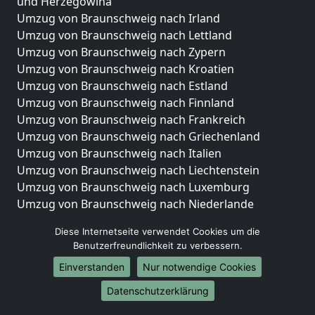
und Herzegowina
Umzug von Braunschweig nach Irland
Umzug von Braunschweig nach Lettland
Umzug von Braunschweig nach Zypern
Umzug von Braunschweig nach Kroatien
Umzug von Braunschweig nach Estland
Umzug von Braunschweig nach Finnland
Umzug von Braunschweig nach Frankreich
Umzug von Braunschweig nach Griechenland
Umzug von Braunschweig nach Italien
Umzug von Braunschweig nach Liechtenstein
Umzug von Braunschweig nach Luxemburg
Umzug von Braunschweig nach Niederlande
Umzug von Braunschweig nach Norwegen
Diese Internetseite verwendet Cookies um die
Umzüge-Deutschlandweit
Benutzerfreundlichkeit zu verbessern.
Einverstanden
Nur notwendige Cookies
Umzug von Braunschweig nach Berlin
Umzug von Braunschweig nach Hamburg
Datenschutzerklärung
Umzug von Braunschweig nach München