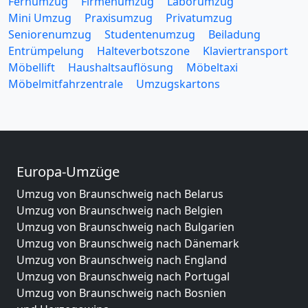
Fernumzug
Firmenumzug
Laborumzug
Mini Umzug
Praxisumzug
Privatumzug
Seniorenumzug
Studentenumzug
Beiladung
Entrümpelung
Halteverbotszone
Klaviertransport
Möbellift
Haushaltsauflösung
Möbeltaxi
Möbelmitfahrzentrale
Umzugskartons
Europa-Umzüge
Umzug von Braunschweig nach Belarus
Umzug von Braunschweig nach Belgien
Umzug von Braunschweig nach Bulgarien
Umzug von Braunschweig nach Dänemark
Umzug von Braunschweig nach England
Umzug von Braunschweig nach Portugal
Umzug von Braunschweig nach Bosnien