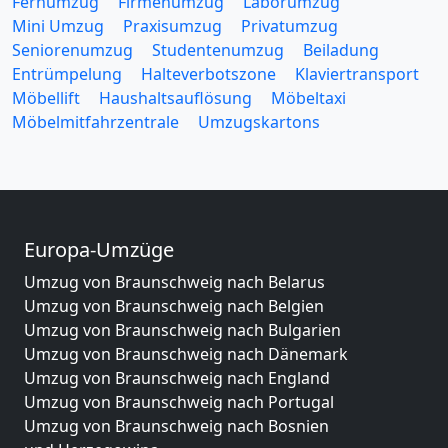
Fernumzug
Firmenumzug
Laborumzug
Mini Umzug
Praxisumzug
Privatumzug
Seniorenumzug
Studentenumzug
Beiladung
Entrümpelung
Halteverbotszone
Klaviertransport
Möbellift
Haushaltsauflösung
Möbeltaxi
Möbelmitfahrzentrale
Umzugskartons
Europa-Umzüge
Umzug von Braunschweig nach Belarus
Umzug von Braunschweig nach Belgien
Umzug von Braunschweig nach Bulgarien
Umzug von Braunschweig nach Dänemark
Umzug von Braunschweig nach England
Umzug von Braunschweig nach Portugal
Umzug von Braunschweig nach Bosnien