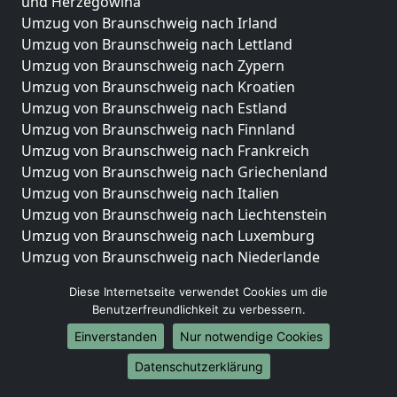
und Herzegowina
Umzug von Braunschweig nach Irland
Umzug von Braunschweig nach Lettland
Umzug von Braunschweig nach Zypern
Umzug von Braunschweig nach Kroatien
Umzug von Braunschweig nach Estland
Umzug von Braunschweig nach Finnland
Umzug von Braunschweig nach Frankreich
Umzug von Braunschweig nach Griechenland
Umzug von Braunschweig nach Italien
Umzug von Braunschweig nach Liechtenstein
Umzug von Braunschweig nach Luxemburg
Umzug von Braunschweig nach Niederlande
Umzug von Braunschweig nach Norwegen
Diese Internetseite verwendet Cookies um die
Umzüge-Deutschlandweit
Benutzerfreundlichkeit zu verbessern.
Einverstanden
Nur notwendige Cookies
Umzug von Braunschweig nach Berlin
Umzug von Braunschweig nach Hamburg
Datenschutzerklärung
Umzug von Braunschweig nach München