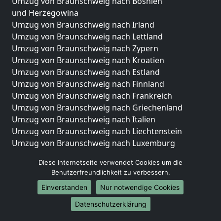
Umzug von Braunschweig nach Bosnien
und Herzegowina
Umzug von Braunschweig nach Irland
Umzug von Braunschweig nach Lettland
Umzug von Braunschweig nach Zypern
Umzug von Braunschweig nach Kroatien
Umzug von Braunschweig nach Estland
Umzug von Braunschweig nach Finnland
Umzug von Braunschweig nach Frankreich
Umzug von Braunschweig nach Griechenland
Umzug von Braunschweig nach Italien
Umzug von Braunschweig nach Liechtenstein
Umzug von Braunschweig nach Luxemburg
Umzug von Braunschweig nach Niederlande
Diese Internetseite verwendet Cookies um die
Umzug von Braunschweig nach Norwegen
Benutzerfreundlichkeit zu verbessern.
Umzüge-Deutschlandweit
Einverstanden
Nur notwendige Cookies
Umzug von Braunschweig nach Berlin
Datenschutzerklärung
Umzug von Braunschweig nach Hamburg