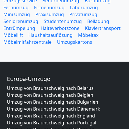
Umzugsservice
Behördenumzug
Büroumzug
Fernumzug
Firmenumzug
Laborumzug
Mini Umzug
Praxisumzug
Privatumzug
Seniorenumzug
Studentenumzug
Beiladung
Entrümpelung
Halteverbotszone
Klaviertransport
Möbellift
Haushaltsauflösung
Möbeltaxi
Möbelmitfahrzentrale
Umzugskartons
Europa-Umzüge
Umzug von Braunschweig nach Belarus
Umzug von Braunschweig nach Belgien
Umzug von Braunschweig nach Bulgarien
Umzug von Braunschweig nach Dänemark
Umzug von Braunschweig nach England
Umzug von Braunschweig nach Portugal