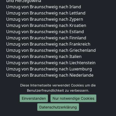
und Herzegowina
Umzug von Braunschweig nach Irland
Umzug von Braunschweig nach Lettland
Umzug von Braunschweig nach Zypern
Umzug von Braunschweig nach Kroatien
Umzug von Braunschweig nach Estland
Umzug von Braunschweig nach Finnland
Umzug von Braunschweig nach Frankreich
Umzug von Braunschweig nach Griechenland
Umzug von Braunschweig nach Italien
Umzug von Braunschweig nach Liechtenstein
Umzug von Braunschweig nach Luxemburg
Umzug von Braunschweig nach Niederlande
Umzug von Braunschweig nach Norwegen
Diese Internetseite verwendet Cookies um die
Umzüge-Deutschlandweit
Benutzerfreundlichkeit zu verbessern.
Einverstanden
Nur notwendige Cookies
Umzug von Braunschweig nach Berlin
Umzug von Braunschweig nach Hamburg
Datenschutzerklärung
Umzug von Braunschweig nach München