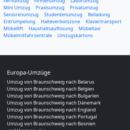
Fernumzug
Firmenumzug
Laborumzug
Mini Umzug
Praxisumzug
Privatumzug
Seniorenumzug
Studentenumzug
Beiladung
Entrümpelung
Halteverbotszone
Klaviertransport
Möbellift
Haushaltsauflösung
Möbeltaxi
Möbelmitfahrzentrale
Umzugskartons
Europa-Umzüge
Umzug von Braunschweig nach Belarus
Umzug von Braunschweig nach Belgien
Umzug von Braunschweig nach Bulgarien
Umzug von Braunschweig nach Dänemark
Umzug von Braunschweig nach England
Umzug von Braunschweig nach Portugal
Umzug von Braunschweig nach Bosnien