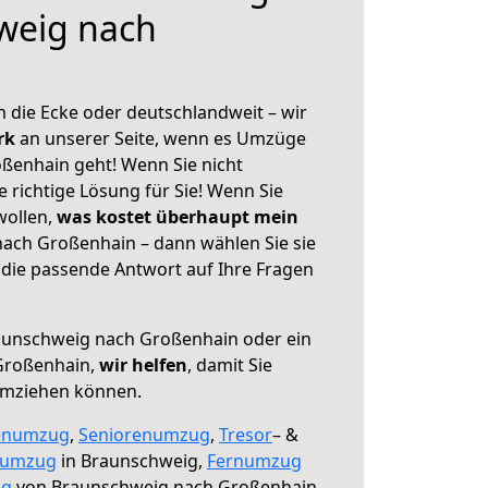
weig nach
 die Ecke oder deutschlandweit – wir
erk
an unserer Seite, wenn es Umzüge
ßenhain geht! Wenn Sie nicht
e richtige Lösung für Sie! Wenn Sie
wollen,
was kostet überhaupt mein
ach Großenhain – dann wählen Sie sie
die passende Antwort auf Ihre Fragen
unschweig nach Großenhain oder ein
Großenhain,
wir helfen
, damit Sie
umziehen können.
enumzug
,
Seniorenumzug
,
Tresor
– &
numzug
in Braunschweig,
Fernumzug
ng
von Braunschweig nach Großenhain.