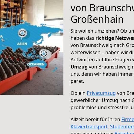
von Braunsch
Großenhain
Sie wollen umziehen? Ob um
haben das
richtige Netzw
von Braunschweig nach Gro
weiterwissen – haben wir di
Antworten auf Ihre Fragen 
Umzug
von Braunschweig n
uns, denn wir haben immer 
parat.
Ob ein
Privatumzug
von Bra
gewerblicher Umzug nach 
problemlos und stressfrei 
Allzeit bereit für Ihren
Firm
Klaviertransport
,
Studente
oder eine optimale
Beiladu