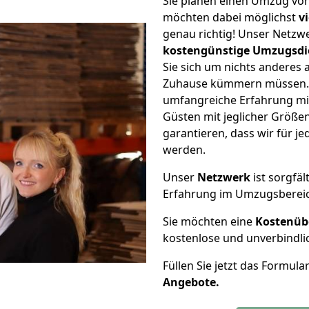
Sie planen einen Umzug vo
möchten dabei möglichst
v
genau richtig! Unser Netzw
kostengünstige Umzugsdi
Sie sich um nichts anderes 
Zuhause kümmern müssen. W
umfangreiche Erfahrung m
Güsten mit jeglicher Größ
garantieren, dass wir für j
werden.
Unser
Netzwerk
ist sorgfäl
Erfahrung im Umzugsberei
Sie möchten eine
Kostenüb
kostenlose und unverbindli
Füllen Sie jetzt das Formula
Angebote.