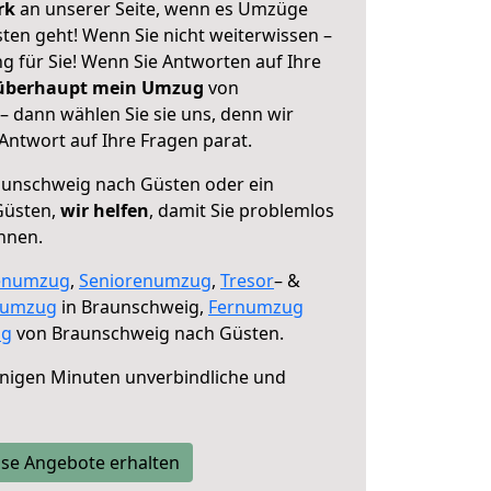
erk
an unserer Seite, wenn es Umzüge
en geht! Wenn Sie nicht weiterwissen –
ng für Sie! Wenn Sie Antworten auf Ihre
 überhaupt mein Umzug
von
 dann wählen Sie sie uns, denn wir
ntwort auf Ihre Fragen parat.
unschweig nach Güsten oder ein
Güsten,
wir helfen
, damit Sie problemlos
nnen.
enumzug
,
Seniorenumzug
,
Tresor
– &
numzug
in Braunschweig,
Fernumzug
ng
von Braunschweig nach Güsten.
nigen Minuten unverbindliche und
se Angebote erhalten