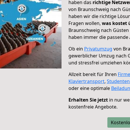
haben das
richtige Netzw
von Braunschweig nach Güst
haben wir die richtige Lösu
Fragen wollen,
was kostet
Braunschweig nach Güsten –
haben immer die passende A
Ob ein
Privatumzug
von Bra
gewerblicher Umzug nach 
und stressfrei umziehen kö
Allzeit bereit für Ihren
Firm
Klaviertransport
,
Studente
oder eine optimale
Beiladu
Erhalten Sie jetzt
in nur we
kostenfreie Angebote.
Kostenlo