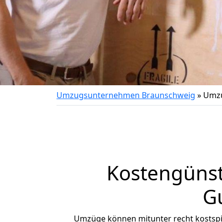
Umzugsunternehmen Braunschweig
»
Umzu
Kostengüns
G
Umzüge können mitunter recht kostspiel