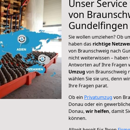
Unser Service
von Braunsch
Gundelfingen
Sie wollen umziehen? Ob um
haben das
richtige Netzw
von Braunschweig nach Gun
nicht weiterwissen – haben w
Antworten auf Ihre Fragen 
Umzug
von Braunschweig n
wählen Sie sie uns, denn w
Ihre Fragen parat.
Ob ein
Privatumzug
von Bra
Donau oder ein gewerblich
Donau,
wir helfen
, damit S
können.
Allzeit bereit für Ihren
Firm