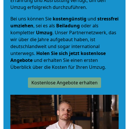
Erfahrung und Ausrüstung verfügt, um den
Umzug erfolgreich durchzuführen.
Bei uns können Sie
kostengünstig
und
stressfrei
umziehen
, sei es als
Beiladung
oder als
kompletter
Umzug
. Unser Partnernetzwerk, das
wir über die Jahre aufgebaut haben, ist
deutschlandweit und sogar international
unterwegs.
Holen Sie sich jetzt kostenlose
Angebote
und erhalten Sie einen ersten
Überblick über die Kosten für Ihren Umzug.
Kostenlose Angebote erhalten