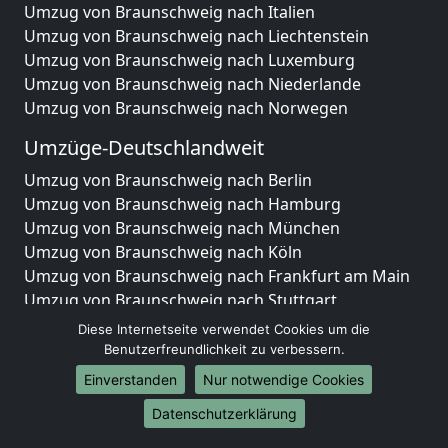
Umzug von Braunschweig nach Italien
Umzug von Braunschweig nach Liechtenstein
Umzug von Braunschweig nach Luxemburg
Umzug von Braunschweig nach Niederlande
Umzug von Braunschweig nach Norwegen
Umzüge-Deutschlandweit
Umzug von Braunschweig nach Berlin
Umzug von Braunschweig nach Hamburg
Umzug von Braunschweig nach München
Umzug von Braunschweig nach Köln
Umzug von Braunschweig nach Frankfurt am Main
Umzug von Braunschweig nach Stuttgart
Umzug von Braunschweig nach Düsseldorf
Diese Internetseite verwendet Cookies um die
Umzug von Braunschweig nach Leipzig
Benutzerfreundlichkeit zu verbessern.
Umzug von Braunschweig nach Dortmund
Einverstanden
Nur notwendige Cookies
Umzug von Braunschweig nach Essen
Datenschutzerklärung
Umzug von Braunschweig nach Bremen
Umzug von Braunschweig nach Dresden