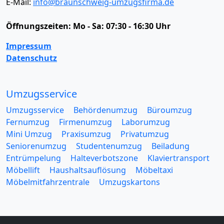
E-Mail:
info@braunschweig-umzugsfirma.de
Öffnungszeiten:
Mo - Sa: 07:30 - 16:30 Uhr
Impressum
Datenschutz
Umzugsservice
Umzugsservice
Behördenumzug
Büroumzug
Fernumzug
Firmenumzug
Laborumzug
Mini Umzug
Praxisumzug
Privatumzug
Seniorenumzug
Studentenumzug
Beiladung
Entrümpelung
Halteverbotszone
Klaviertransport
Möbellift
Haushaltsauflösung
Möbeltaxi
Möbelmitfahrzentrale
Umzugskartons