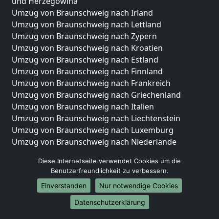
und Herzegowina
Umzug von Braunschweig nach Irland
Umzug von Braunschweig nach Lettland
Umzug von Braunschweig nach Zypern
Umzug von Braunschweig nach Kroatien
Umzug von Braunschweig nach Estland
Umzug von Braunschweig nach Finnland
Umzug von Braunschweig nach Frankreich
Umzug von Braunschweig nach Griechenland
Umzug von Braunschweig nach Italien
Umzug von Braunschweig nach Liechtenstein
Umzug von Braunschweig nach Luxemburg
Umzug von Braunschweig nach Niederlande
Umzug von Braunschweig nach Norwegen
Diese Internetseite verwendet Cookies um die
Umzüge-Deutschlandweit
Benutzerfreundlichkeit zu verbessern.
Einverstanden
Nur notwendige Cookies
Umzug von Braunschweig nach Berlin
Umzug von Braunschweig nach Hamburg
Datenschutzerklärung
Umzug von Braunschweig nach München