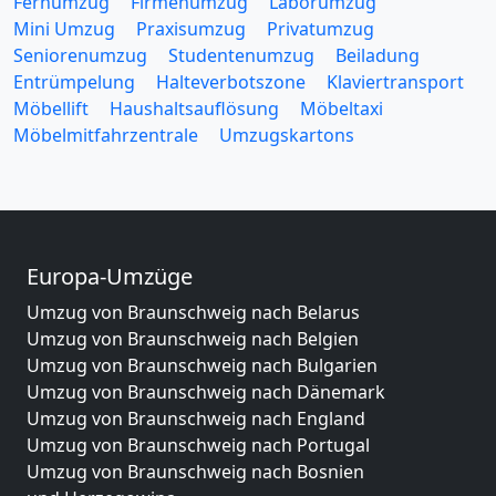
Fernumzug
Firmenumzug
Laborumzug
Mini Umzug
Praxisumzug
Privatumzug
Seniorenumzug
Studentenumzug
Beiladung
Entrümpelung
Halteverbotszone
Klaviertransport
Möbellift
Haushaltsauflösung
Möbeltaxi
Möbelmitfahrzentrale
Umzugskartons
Europa-Umzüge
Umzug von Braunschweig nach Belarus
Umzug von Braunschweig nach Belgien
Umzug von Braunschweig nach Bulgarien
Umzug von Braunschweig nach Dänemark
Umzug von Braunschweig nach England
Umzug von Braunschweig nach Portugal
Umzug von Braunschweig nach Bosnien