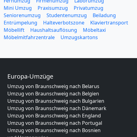
Fernumzug
Firmenumzug
Laborumzug
Mini Umzug
Praxisumzug
Privatumzug
Seniorenumzug
Studentenumzug
Beiladung
Entrümpelung
Halteverbotszone
Klaviertransport
Möbellift
Haushaltsauflösung
Möbeltaxi
Möbelmitfahrzentrale
Umzugskartons
Europa-Umzüge
Umzug von Braunschweig nach Belarus
Umzug von Braunschweig nach Belgien
Umzug von Braunschweig nach Bulgarien
Umzug von Braunschweig nach Dänemark
Umzug von Braunschweig nach England
Umzug von Braunschweig nach Portugal
Umzug von Braunschweig nach Bosnien