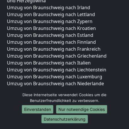
und Herzegowina
Umzug von Braunschweig nach Irland
Umzug von Braunschweig nach Lettland
Umzug von Braunschweig nach Zypern
Umzug von Braunschweig nach Kroatien
Umzug von Braunschweig nach Estland
Umzug von Braunschweig nach Finnland
Umzug von Braunschweig nach Frankreich
Umzug von Braunschweig nach Griechenland
Umzug von Braunschweig nach Italien
Umzug von Braunschweig nach Liechtenstein
Umzug von Braunschweig nach Luxemburg
Umzug von Braunschweig nach Niederlande
Umzug von Braunschweig nach Norwegen
Diese Internetseite verwendet Cookies um die
Umzüge-Deutschlandweit
Benutzerfreundlichkeit zu verbessern.
Einverstanden
Nur notwendige Cookies
Umzug von Braunschweig nach Berlin
Umzug von Braunschweig nach Hamburg
Datenschutzerklärung
Umzug von Braunschweig nach München