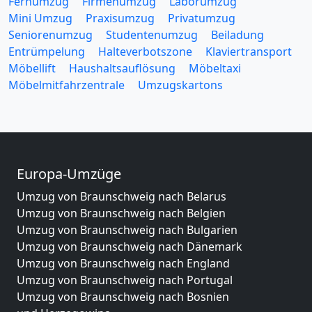
Fernumzug
Firmenumzug
Laborumzug
Mini Umzug
Praxisumzug
Privatumzug
Seniorenumzug
Studentenumzug
Beiladung
Entrümpelung
Halteverbotszone
Klaviertransport
Möbellift
Haushaltsauflösung
Möbeltaxi
Möbelmitfahrzentrale
Umzugskartons
Europa-Umzüge
Umzug von Braunschweig nach Belarus
Umzug von Braunschweig nach Belgien
Umzug von Braunschweig nach Bulgarien
Umzug von Braunschweig nach Dänemark
Umzug von Braunschweig nach England
Umzug von Braunschweig nach Portugal
Umzug von Braunschweig nach Bosnien