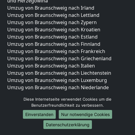
und Herzegowina
Umzug von Braunschweig nach Irland
Umzug von Braunschweig nach Lettland
Umzug von Braunschweig nach Zypern
Umzug von Braunschweig nach Kroatien
Umzug von Braunschweig nach Estland
Umzug von Braunschweig nach Finnland
Umzug von Braunschweig nach Frankreich
Umzug von Braunschweig nach Griechenland
Umzug von Braunschweig nach Italien
Umzug von Braunschweig nach Liechtenstein
Umzug von Braunschweig nach Luxemburg
Umzug von Braunschweig nach Niederlande
Umzug von Braunschweig nach Norwegen
Diese Internetseite verwendet Cookies um die
Umzüge-Deutschlandweit
Benutzerfreundlichkeit zu verbessern.
Einverstanden
Nur notwendige Cookies
Umzug von Braunschweig nach Berlin
Umzug von Braunschweig nach Hamburg
Datenschutzerklärung
Umzug von Braunschweig nach München