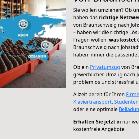
Sie wollen umziehen? Ob um
haben das
richtige Netzw
von Braunschweig nach Jöhs
– haben wir die richtige Lö
Fragen wollen,
was kostet
Braunschweig nach Jöhstadt
haben immer die passende A
Ob ein
Privatumzug
von Bra
gewerblicher Umzug nach J
problemlos und stressfrei 
Allzeit bereit für Ihren
Firm
Klaviertransport
,
Studente
oder eine optimale
Beiladu
Erhalten Sie jetzt
in nur we
kostenfreie Angebote.