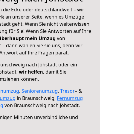
 die Ecke oder deutschlandweit – wir
erk
an unserer Seite, wenn es Umzüge
tadt geht! Wenn Sie nicht weiterwissen
sung für Sie! Wenn Sie Antworten auf Ihre
 überhaupt mein Umzug
von
 – dann wählen Sie sie uns, denn wir
ntwort auf Ihre Fragen parat.
unschweig nach Jöhstadt oder ein
öhstadt,
wir helfen
, damit Sie
umziehen können.
enumzug
,
Seniorenumzug
,
Tresor
– &
numzug
in Braunschweig,
Fernumzug
ng
von Braunschweig nach Jöhstadt.
nigen Minuten unverbindliche und