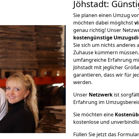
Jöhstadt: Günst
Sie planen einen Umzug vo
möchten dabei möglichst
v
genau richtig! Unser Netzw
kostengünstige Umzugsdi
Sie sich um nichts anderes 
Zuhause kümmern müssen. W
umfangreiche Erfahrung m
Jöhstadt mit jeglicher Grö
garantieren, dass wir für j
werden.
Unser
Netzwerk
ist sorgfäl
Erfahrung im Umzugsberei
Sie möchten eine
Kostenüb
kostenlose und unverbindli
Füllen Sie jetzt das Formula