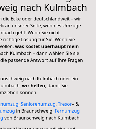
weig nach Kulmbach
 die Ecke oder deutschlandweit – wir
erk
an unserer Seite, wenn es Umzüge
mbach geht! Wenn Sie nicht
e richtige Lösung für Sie! Wenn Sie
wollen,
was kostet überhaupt mein
ach Kulmbach – dann wählen Sie sie
die passende Antwort auf Ihre Fragen
unschweig nach Kulmbach oder ein
Kulmbach,
wir helfen
, damit Sie
umziehen können.
enumzug
,
Seniorenumzug
,
Tresor
– &
numzug
in Braunschweig,
Fernumzug
ng
von Braunschweig nach Kulmbach.