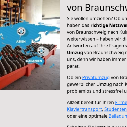
von Braunsch
Sie wollen umziehen? Ob um
haben das
richtige Netzw
von Braunschweig nach Kul
weiterwissen – haben wir di
Antworten auf Ihre Fragen 
Umzug
von Braunschweig n
uns, denn wir haben immer 
parat.
Ob ein
Privatumzug
von Bra
gewerblicher Umzug nach 
problemlos und stressfrei 
Allzeit bereit für Ihren
Firm
Klaviertransport
,
Studente
oder eine optimale
Beiladu