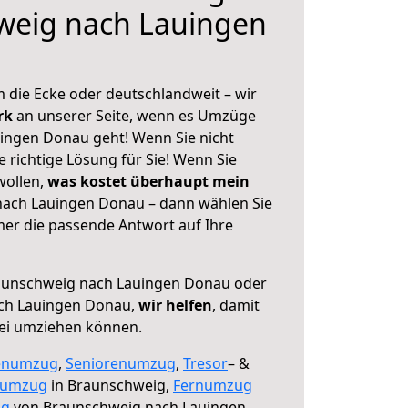
weig nach Lauingen
 die Ecke oder deutschlandweit – wir
erk
an unserer Seite, wenn es Umzüge
ingen Donau geht! Wenn Sie nicht
e richtige Lösung für Sie! Wenn Sie
wollen,
was kostet überhaupt mein
ach Lauingen Donau – dann wählen Sie
mer die passende Antwort auf Ihre
unschweig nach Lauingen Donau oder
ch Lauingen Donau,
wir helfen
, damit
rei umziehen können.
enumzug
,
Seniorenumzug
,
Tresor
– &
numzug
in Braunschweig,
Fernumzug
ng
von Braunschweig nach Lauingen