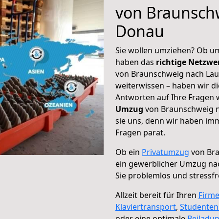
von Braunsch
Donau
Sie wollen umziehen? Ob um
haben das
richtige Netzw
von Braunschweig nach Lau
weiterwissen – haben wir di
Antworten auf Ihre Fragen 
Umzug
von Braunschweig n
sie uns, denn wir haben im
Fragen parat.
Ob ein
Privatumzug
von Bra
ein gewerblicher Umzug na
Sie problemlos und stressf
Allzeit bereit für Ihren
Firm
Klaviertransport
,
Studente
oder eine optimale
Beiladu