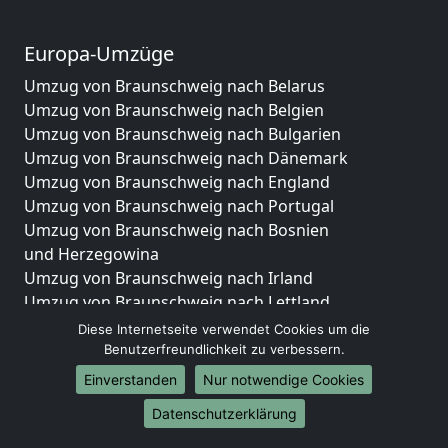
Europa-Umzüge
Umzug von Braunschweig nach Belarus
Umzug von Braunschweig nach Belgien
Umzug von Braunschweig nach Bulgarien
Umzug von Braunschweig nach Dänemark
Umzug von Braunschweig nach England
Umzug von Braunschweig nach Portugal
Umzug von Braunschweig nach Bosnien
und Herzegowina
Umzug von Braunschweig nach Irland
Umzug von Braunschweig nach Lettland
Umzug von Braunschweig nach Zypern
Diese Internetseite verwendet Cookies um die
Umzug von Braunschweig nach Kroatien
Benutzerfreundlichkeit zu verbessern.
Umzug von Braunschweig nach Estland
Einverstanden
Nur notwendige Cookies
Umzug von Braunschweig nach Finnland
Datenschutzerklärung
Umzug von Braunschweig nach Frankreich
Umzug von Braunschweig nach Griechenland