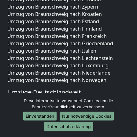
Umzug von Braunschweig nach Zypern
Umzug von Braunschweig nach Kroatien
Umzug von Braunschweig nach Estland
Umzug von Braunschweig nach Finnland
Umzug von Braunschweig nach Frankreich
Umzug von Braunschweig nach Griechenland
Umzug von Braunschweig nach Italien
Umzug von Braunschweig nach Liechtenstein
Umzug von Braunschweig nach Luxemburg
Umzug von Braunschweig nach Niederlande
Umzug von Braunschweig nach Norwegen
Umzüge-Deutschlandweit
Diese Internetseite verwendet Cookies um die
Umzug von Braunschweig nach Berlin
Benutzerfreundlichkeit zu verbessern.
Umzug von Braunschweig nach Hamburg
Umzug von Braunschweig nach München
Einverstanden
Nur notwendige Cookies
Umzug von Braunschweig nach Köln
Datenschutzerklärung
Umzug von Braunschweig nach Frankfurt am Main