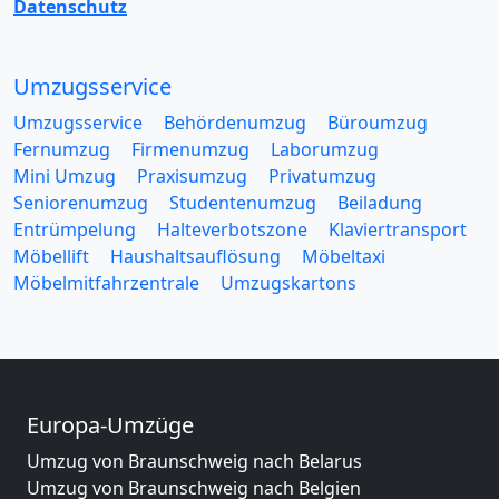
Datenschutz
Umzugsservice
Umzugsservice
Behördenumzug
Büroumzug
Fernumzug
Firmenumzug
Laborumzug
Mini Umzug
Praxisumzug
Privatumzug
Seniorenumzug
Studentenumzug
Beiladung
Entrümpelung
Halteverbotszone
Klaviertransport
Möbellift
Haushaltsauflösung
Möbeltaxi
Möbelmitfahrzentrale
Umzugskartons
Europa-Umzüge
Umzug von Braunschweig nach Belarus
Umzug von Braunschweig nach Belgien