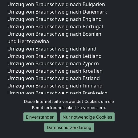
Umzug von Braunschweig nach Bulgarien
Umzug von Braunschweig nach Dänemark
Umzug von Braunschweig nach England
Umzug von Braunschweig nach Portugal
Umzug von Braunschweig nach Bosnien
und Herzegowina
Umzug von Braunschweig nach Irland
Umzug von Braunschweig nach Lettland
Umzug von Braunschweig nach Zypern
Umzug von Braunschweig nach Kroatien
Umzug von Braunschweig nach Estland
Umzug von Braunschweig nach Finnland
Umzug von Braunschweig nach Frankreich
Umzug von Braunschweig nach Griechenland
Diese Internetseite verwendet Cookies um die
Umzug von Braunschweig nach Italien
Benutzerfreundlichkeit zu verbessern.
Umzug von Braunschweig nach Liechtenstein
Einverstanden
Nur notwendige Cookies
Umzug von Braunschweig nach Luxemburg
Datenschutzerklärung
Umzug von Braunschweig nach Niederlande
Umzug von Braunschweig nach Norwegen