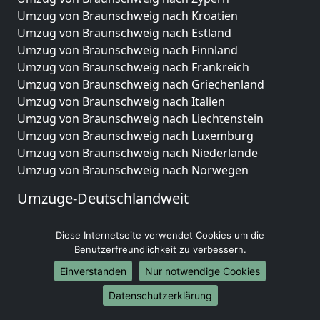
Umzug von Braunschweig nach Kroatien
Umzug von Braunschweig nach Estland
Umzug von Braunschweig nach Finnland
Umzug von Braunschweig nach Frankreich
Umzug von Braunschweig nach Griechenland
Umzug von Braunschweig nach Italien
Umzug von Braunschweig nach Liechtenstein
Umzug von Braunschweig nach Luxemburg
Umzug von Braunschweig nach Niederlande
Umzug von Braunschweig nach Norwegen
Umzüge-Deutschlandweit
Umzug von Braunschweig nach Berlin
Diese Internetseite verwendet Cookies um die
Umzug von Braunschweig nach Hamburg
Benutzerfreundlichkeit zu verbessern.
Umzug von Braunschweig nach München
Umzug von Braunschweig nach Köln
Einverstanden
Nur notwendige Cookies
Umzug von Braunschweig nach Frankfurt am Main
Datenschutzerklärung
Umzug von Braunschweig nach Stuttgart