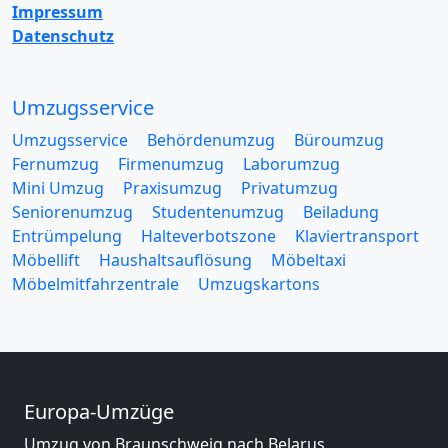
Impressum
Datenschutz
Umzugsservice
Umzugsservice
Behördenumzug
Büroumzug
Fernumzug
Firmenumzug
Laborumzug
Mini Umzug
Praxisumzug
Privatumzug
Seniorenumzug
Studentenumzug
Beiladung
Entrümpelung
Halteverbotszone
Klaviertransport
Möbellift
Haushaltsauflösung
Möbeltaxi
Möbelmitfahrzentrale
Umzugskartons
Europa-Umzüge
Umzug von Braunschweig nach Belarus