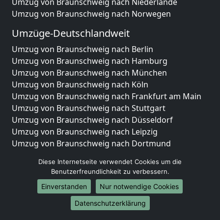
Umzug von Braunschweig nach Niederlande
Umzug von Braunschweig nach Norwegen
Umzüge-Deutschlandweit
Umzug von Braunschweig nach Berlin
Umzug von Braunschweig nach Hamburg
Umzug von Braunschweig nach München
Umzug von Braunschweig nach Köln
Umzug von Braunschweig nach Frankfurt am Main
Umzug von Braunschweig nach Stuttgart
Umzug von Braunschweig nach Düsseldorf
Umzug von Braunschweig nach Leipzig
Umzug von Braunschweig nach Dortmund
Umzug von Braunschweig nach Essen
Diese Internetseite verwendet Cookies um die
Umzug von Braunschweig nach Bremen
Benutzerfreundlichkeit zu verbessern.
Umzug von Braunschweig nach Dresden
Einverstanden
Nur notwendige Cookies
Umzug von Braunschweig nach Hannover
Umzug von Braunschweig nach Nürnberg
Datenschutzerklärung
Umzug von Braunschweig nach Duisburg