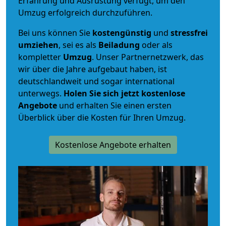
Erfahrung und Ausrüstung verfügt, um den
Umzug erfolgreich durchzuführen.
Bei uns können Sie
kostengünstig
und
stressfrei
umziehen
, sei es als
Beiladung
oder als
kompletter
Umzug
. Unser Partnernetzwerk, das
wir über die Jahre aufgebaut haben, ist
deutschlandweit und sogar international
unterwegs.
Holen Sie sich jetzt kostenlose
Angebote
und erhalten Sie einen ersten
Überblick über die Kosten für Ihren Umzug.
Kostenlose Angebote erhalten