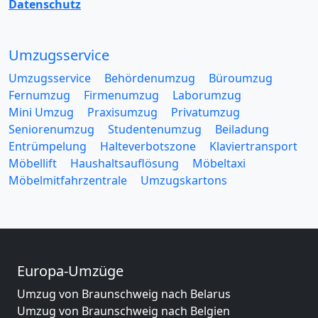
Datenschutz
Umzugsservice
Umzugsservice
Behördenumzug
Büroumzug
Fernumzug
Firmenumzug
Laborumzug
Mini Umzug
Praxisumzug
Privatumzug
Seniorenumzug
Studentenumzug
Beiladung
Entrümpelung
Halteverbotszone
Klaviertransport
Möbellift
Haushaltsauflösung
Möbeltaxi
Möbelmitfahrzentrale
Umzugskartons
Europa-Umzüge
Umzug von Braunschweig nach Belarus
Umzug von Braunschweig nach Belgien