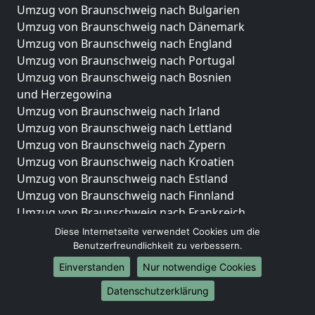
Umzug von Braunschweig nach Bulgarien
Umzug von Braunschweig nach Dänemark
Umzug von Braunschweig nach England
Umzug von Braunschweig nach Portugal
Umzug von Braunschweig nach Bosnien
und Herzegowina
Umzug von Braunschweig nach Irland
Umzug von Braunschweig nach Lettland
Umzug von Braunschweig nach Zypern
Umzug von Braunschweig nach Kroatien
Umzug von Braunschweig nach Estland
Umzug von Braunschweig nach Finnland
Umzug von Braunschweig nach Frankreich
Umzug von Braunschweig nach Griechenland
Diese Internetseite verwendet Cookies um die
Umzug von Braunschweig nach Italien
Benutzerfreundlichkeit zu verbessern.
Umzug von Braunschweig nach Liechtenstein
Einverstanden
Nur notwendige Cookies
Umzug von Braunschweig nach Luxemburg
Datenschutzerklärung
Umzug von Braunschweig nach Niederlande
Umzug von Braunschweig nach Norwegen