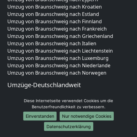
Umzug von Braunschweig nach Kroatien
Umzug von Braunschweig nach Estland
Umzug von Braunschweig nach Finnland
Umzug von Braunschweig nach Frankreich
Umzug von Braunschweig nach Griechenland
Umzug von Braunschweig nach Italien
Umzug von Braunschweig nach Liechtenstein
Umzug von Braunschweig nach Luxemburg
Umzug von Braunschweig nach Niederlande
Umzug von Braunschweig nach Norwegen
Umzüge-Deutschlandweit
Umzug von Braunschweig nach Berlin
Diese Internetseite verwendet Cookies um die
Umzug von Braunschweig nach Hamburg
Benutzerfreundlichkeit zu verbessern.
Umzug von Braunschweig nach München
Umzug von Braunschweig nach Köln
Einverstanden
Nur notwendige Cookies
Umzug von Braunschweig nach Frankfurt am Main
Datenschutzerklärung
Umzug von Braunschweig nach Stuttgart