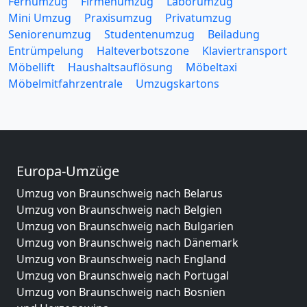
Fernumzug
Firmenumzug
Laborumzug
Mini Umzug
Praxisumzug
Privatumzug
Seniorenumzug
Studentenumzug
Beiladung
Entrümpelung
Halteverbotszone
Klaviertransport
Möbellift
Haushaltsauflösung
Möbeltaxi
Möbelmitfahrzentrale
Umzugskartons
Europa-Umzüge
Umzug von Braunschweig nach Belarus
Umzug von Braunschweig nach Belgien
Umzug von Braunschweig nach Bulgarien
Umzug von Braunschweig nach Dänemark
Umzug von Braunschweig nach England
Umzug von Braunschweig nach Portugal
Umzug von Braunschweig nach Bosnien