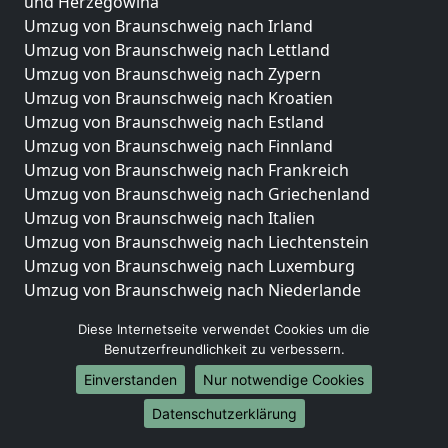
und Herzegowina
Umzug von Braunschweig nach Irland
Umzug von Braunschweig nach Lettland
Umzug von Braunschweig nach Zypern
Umzug von Braunschweig nach Kroatien
Umzug von Braunschweig nach Estland
Umzug von Braunschweig nach Finnland
Umzug von Braunschweig nach Frankreich
Umzug von Braunschweig nach Griechenland
Umzug von Braunschweig nach Italien
Umzug von Braunschweig nach Liechtenstein
Umzug von Braunschweig nach Luxemburg
Umzug von Braunschweig nach Niederlande
Umzug von Braunschweig nach Norwegen
Diese Internetseite verwendet Cookies um die
Umzüge-Deutschlandweit
Benutzerfreundlichkeit zu verbessern.
Einverstanden
Nur notwendige Cookies
Umzug von Braunschweig nach Berlin
Umzug von Braunschweig nach Hamburg
Datenschutzerklärung
Umzug von Braunschweig nach München