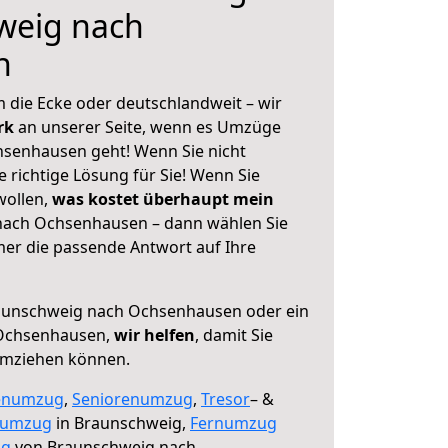
weig nach
n
 die Ecke oder deutschlandweit – wir
erk
an unserer Seite, wenn es Umzüge
senhausen geht! Wenn Sie nicht
e richtige Lösung für Sie! Wenn Sie
wollen,
was kostet überhaupt mein
ach Ochsenhausen – dann wählen Sie
mer die passende Antwort auf Ihre
unschweig nach Ochsenhausen oder ein
Ochsenhausen,
wir helfen
, damit Sie
umziehen können.
enumzug
,
Seniorenumzug
,
Tresor
– &
numzug
in Braunschweig,
Fernumzug
ng
von Braunschweig nach