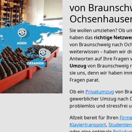
von Braunsch
Ochsenhause
Sie wollen umziehen? Ob um
haben das
richtige Netzw
von Braunschweig nach Och
weiterwissen – haben wir di
Antworten auf Ihre Fragen 
Umzug
von Braunschweig n
sie uns, denn wir haben im
Fragen parat.
Ob ein
Privatumzug
von Bra
gewerblicher Umzug nach 
problemlos und stressfrei 
Allzeit bereit für Ihren
Firm
Klaviertransport
,
Studente
oder eine optimale
Beiladu