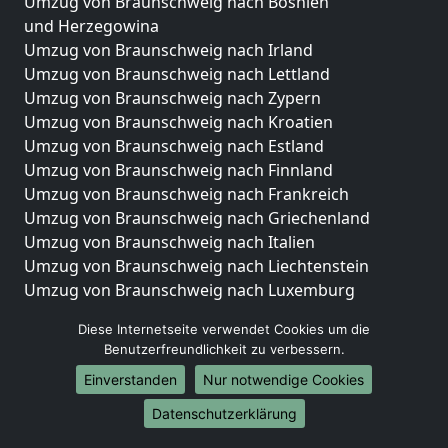
Umzug von Braunschweig nach Bosnien
und Herzegowina
Umzug von Braunschweig nach Irland
Umzug von Braunschweig nach Lettland
Umzug von Braunschweig nach Zypern
Umzug von Braunschweig nach Kroatien
Umzug von Braunschweig nach Estland
Umzug von Braunschweig nach Finnland
Umzug von Braunschweig nach Frankreich
Umzug von Braunschweig nach Griechenland
Umzug von Braunschweig nach Italien
Umzug von Braunschweig nach Liechtenstein
Umzug von Braunschweig nach Luxemburg
Umzug von Braunschweig nach Niederlande
Diese Internetseite verwendet Cookies um die
Umzug von Braunschweig nach Norwegen
Benutzerfreundlichkeit zu verbessern.
Umzüge-Deutschlandweit
Einverstanden
Nur notwendige Cookies
Umzug von Braunschweig nach Berlin
Datenschutzerklärung
Umzug von Braunschweig nach Hamburg