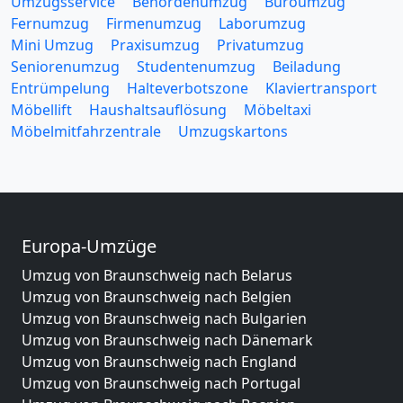
Umzugsservice
Behördenumzug
Büroumzug
Fernumzug
Firmenumzug
Laborumzug
Mini Umzug
Praxisumzug
Privatumzug
Seniorenumzug
Studentenumzug
Beiladung
Entrümpelung
Halteverbotszone
Klaviertransport
Möbellift
Haushaltsauflösung
Möbeltaxi
Möbelmitfahrzentrale
Umzugskartons
Europa-Umzüge
Umzug von Braunschweig nach Belarus
Umzug von Braunschweig nach Belgien
Umzug von Braunschweig nach Bulgarien
Umzug von Braunschweig nach Dänemark
Umzug von Braunschweig nach England
Umzug von Braunschweig nach Portugal