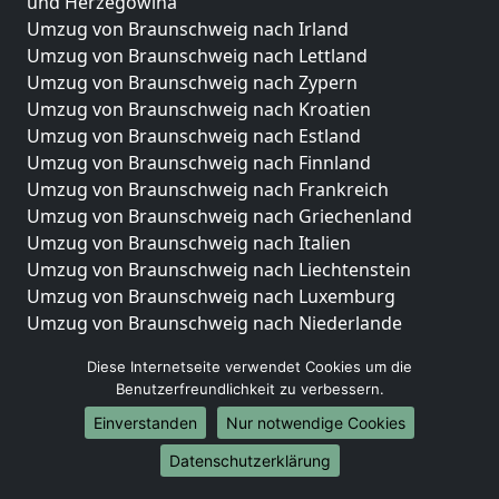
und Herzegowina
Umzug von Braunschweig nach Irland
Umzug von Braunschweig nach Lettland
Umzug von Braunschweig nach Zypern
Umzug von Braunschweig nach Kroatien
Umzug von Braunschweig nach Estland
Umzug von Braunschweig nach Finnland
Umzug von Braunschweig nach Frankreich
Umzug von Braunschweig nach Griechenland
Umzug von Braunschweig nach Italien
Umzug von Braunschweig nach Liechtenstein
Umzug von Braunschweig nach Luxemburg
Umzug von Braunschweig nach Niederlande
Umzug von Braunschweig nach Norwegen
Diese Internetseite verwendet Cookies um die
Umzüge-Deutschlandweit
Benutzerfreundlichkeit zu verbessern.
Einverstanden
Nur notwendige Cookies
Umzug von Braunschweig nach Berlin
Umzug von Braunschweig nach Hamburg
Datenschutzerklärung
Umzug von Braunschweig nach München