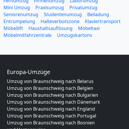
Fernumzug
Firmenumzug
Laborumzug
Mini Umzug
Praxisumzug
Privatumzug
Seniorenumzug
Studentenumzug
Beiladung
Entrümpelung
Halteverbotszone
Klaviertransport
Möbellift
Haushaltsauflösung
Möbeltaxi
Möbelmitfahrzentrale
Umzugskartons
Europa-Umzüge
Umzug von Braunschweig nach Belarus
Umzug von Braunschweig nach Belgien
Umzug von Braunschweig nach Bulgarien
Umzug von Braunschweig nach Dänemark
Umzug von Braunschweig nach England
Umzug von Braunschweig nach Portugal
Umzug von Braunschweig nach Bosnien