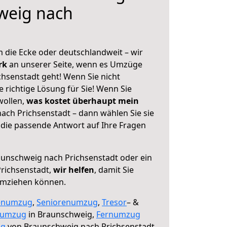
weig nach
 die Ecke oder deutschlandweit – wir
erk
an unserer Seite, wenn es Umzüge
hsenstadt geht! Wenn Sie nicht
e richtige Lösung für Sie! Wenn Sie
wollen,
was kostet überhaupt mein
ch Prichsenstadt – dann wählen Sie sie
die passende Antwort auf Ihre Fragen
unschweig nach Prichsenstadt oder ein
richsenstadt,
wir helfen
, damit Sie
umziehen können.
enumzug
,
Seniorenumzug
,
Tresor
– &
numzug
in Braunschweig,
Fernumzug
ng
von Braunschweig nach Prichsenstadt.