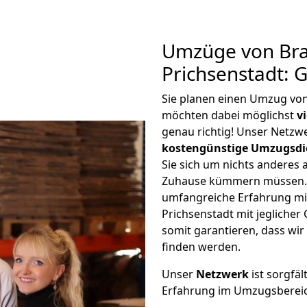
Umzüge von Br
Prichsenstadt: 
Sie planen einen Umzug vo
möchten dabei möglichst
v
genau richtig! Unser Netzw
kostengünstige Umzugsdi
Sie sich um nichts anderes 
Zuhause kümmern müssen. W
umfangreiche Erfahrung m
Prichsenstadt mit jeglich
somit garantieren, dass wi
finden werden.
Unser
Netzwerk
ist sorgfäl
Erfahrung im Umzugsberei