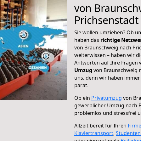
von Braunsch
Prichsenstadt
Sie wollen umziehen? Ob um
haben das
richtige Netzw
von Braunschweig nach Pric
weiterwissen – haben wir di
Antworten auf Ihre Fragen 
Umzug
von Braunschweig na
uns, denn wir haben immer 
parat.
Ob ein
Privatumzug
von Bra
gewerblicher Umzug nach P
problemlos und stressfrei 
Allzeit bereit für Ihren
Firm
Klaviertransport
,
Studente
oder eine optimale
Beiladu